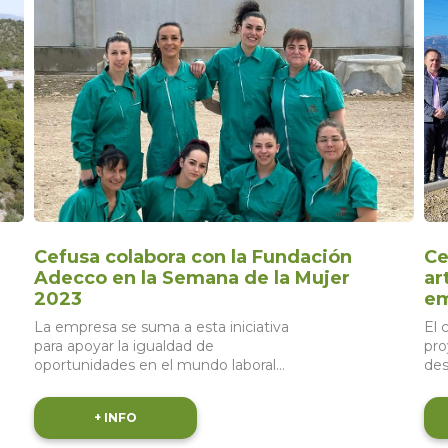
Cefusa colabora con la Fundación
Ce
Adecco en la Semana de la Mujer
ar
2023
em
La empresa se suma a esta iniciativa
El 
para apoyar la igualdad de
pro
oportunidades en el mundo laboral
des
Cefusa, empresa ganadera de Grupo
del
Fuertes, colabora con...
Gru
+ INFO