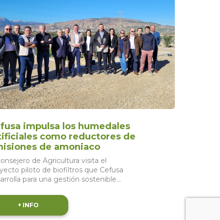
fusa impulsa los humedales
tificiales como reductores de
isiones de amoniaco
consejero de Agricultura visita el
yecto piloto de biofiltros que Cefusa
arrolla para una gestión sostenible
 purín Cefusa, empresa ganadera de
po Fuertes,...
+ INFO