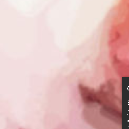
L
f
a
u