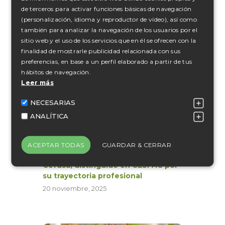
DIGIBIOPORC llega a su fin tras tres
de terceros para activar funciones básicas de navegación
años impulsando una ganadería
(personalización, idioma y reproductor de vídeo), así como
porcina más sostenible y digital
también para analizar la navegación de los usuarios por el
18 junio, 2026
sitio web y el uso de los servicios que en él se ofrecen con la
finalidad de mostrarle publicidad relacionada con sus
preferencias, en base a un perfil elaborado a partir de tus
hábitos de navegación.
Leer más
NECESARIAS
ANALÍTICA
ACEPTAR TODAS
GUARDAR & CERRAR
Juan Cánovas, director general de
Cefusa, distinguido en CESFAC por
su trayectoria profesional
20 noviembre, 2025