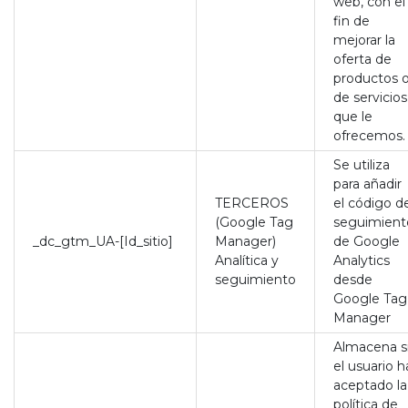
web, con el
fin de
mejorar la
oferta de
productos 
de servicios
que le
ofrecemos.
Se utiliza
para añadir
TERCEROS
el código d
(Google Tag
seguimient
_dc_gtm_UA-[Id_sitio]
Manager)
de Google
Analítica y
Analytics
seguimiento
desde
Google Tag
Manager
Almacena s
el usuario h
aceptado la
política de