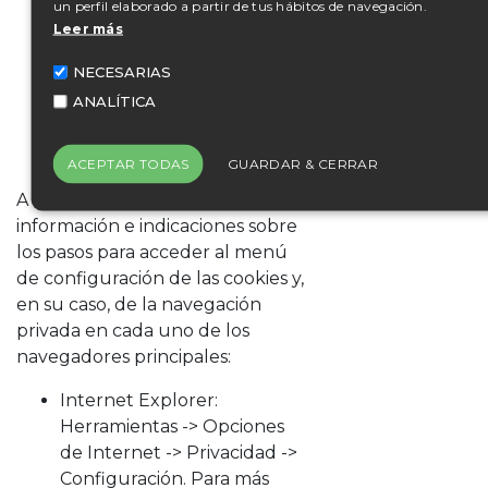
un perfil elaborado a partir de tus hábitos de navegación.
Chrome:
Leer más
support.google.com/chrome/answer/95647?
NECESARIAS
hl=»es»
ANALÍTICA
Safari:
www.apple.com/es/privacy/use-
of-cookies/
ACEPTAR TODAS
GUARDAR & CERRAR
A continuación, se ofrece
información e indicaciones sobre
los pasos para acceder al menú
de configuración de las cookies y,
en su caso, de la navegación
privada en cada uno de los
navegadores principales:
Internet Explorer:
Herramientas -> Opciones
de Internet -> Privacidad ->
Configuración. Para más