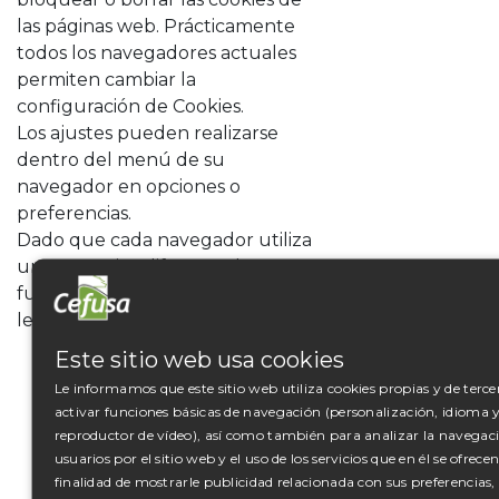
las páginas web. Prácticamente
todos los navegadores actuales
permiten cambiar la
configuración de Cookies.
Los ajustes pueden realizarse
dentro del menú de su
navegador en opciones o
preferencias.
Dado que cada navegador utiliza
una operativa diferente, la
función ayuda de su navegador
le indicará como hacerlo
Este sitio web usa cookies
Internet Explorer:
Le informamos que este sitio web utiliza cookies propias y de terce
windows.microsoft.com/es-
activar funciones básicas de navegación (personalización, idioma 
xl/internet-explorer/delete-
reproductor de vídeo), así como también para analizar la navegaci
manage-cookies#ie=»ie-10″
usuarios por el sitio web y el uso de los servicios que en él se ofrece
FireFox:
finalidad de mostrarle publicidad relacionada con sus preferencias,
support.mozilla.org/es/kb/Borrar%20cookies